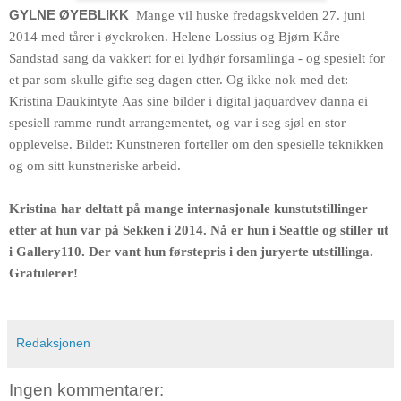
GYLNE ØYEBLIKK
Mange vil huske fredagskvelden 27. juni
2014 med tårer i øyekroken. Helene Lossius og Bjørn Kåre
Sandstad sang da vakkert for ei lydhør forsamlinga - og spesielt for
et par som skulle gifte seg dagen etter. Og ikke nok med det:
Kristina Daukintyte Aas sine bilder i digital jaquardvev danna ei
spesiell ramme rundt arrangementet, og var i seg sjøl en stor
opplevelse. Bildet: Kunstneren forteller om den spesielle teknikken
og om sitt kunstneriske arbeid.
Kristina har deltatt på mange internasjonale kunstutstillinger
etter at hun var på Sekken i 2014. Nå er hun i Seattle og stiller ut
i Gallery110. Der vant hun førstepris i den juryerte utstillinga.
Gratulerer!
Redaksjonen
Ingen kommentarer: