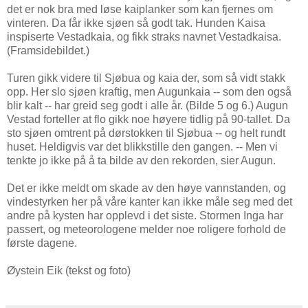
det er nok bra med løse kaiplanker som kan fjernes om
vinteren. Da får ikke sjøen så godt tak. Hunden Kaisa
inspiserte Vestadkaia, og fikk straks navnet Vestadkaisa.
(Framsidebildet.)
Turen gikk videre til Sjøbua og kaia der, som så vidt stakk
opp. Her slo sjøen kraftig, men Augunkaia -- som den også
blir kalt -- har greid seg godt i alle år. (Bilde 5 og 6.) Augun
Vestad forteller at flo gikk noe høyere tidlig på 90-tallet. Da
sto sjøen omtrent på dørstokken til Sjøbua -- og helt rundt
huset. Heldigvis var det blikkstille den gangen. -- Men vi
tenkte jo ikke på å ta bilde av den rekorden, sier Augun.
Det er ikke meldt om skade av den høye vannstanden, og
vindestyrken her på våre kanter kan ikke måle seg med det
andre på kysten har opplevd i det siste. Stormen Inga har
passert, og meteorologene melder noe roligere forhold de
første dagene.
Øystein Eik (tekst og foto)
ID: 76