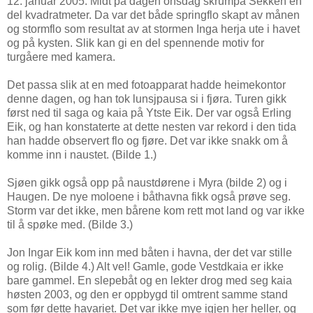
12. januar 2005: Midt på dagen onsdag skrumpa Sekken en
del kvadratmeter. Da var det både springflo skapt av månen
og stormflo som resultat av at stormen Inga herja ute i havet
og på kysten. Slik kan gi en del spennende motiv for
turgåere med kamera.
Det passa slik at en med fotoapparat hadde heimekontor
denne dagen, og han tok lunsjpausa si i fjøra. Turen gikk
først ned til saga og kaia på Ytste Eik. Der var også Erling
Eik, og han konstaterte at dette nesten var rekord i den tida
han hadde observert flo og fjøre. Det var ikke snakk om å
komme inn i naustet. (Bilde 1.)
Sjøen gikk også opp på naustdørene i Myra (bilde 2) og i
Haugen. De nye moloene i båthavna fikk også prøve seg.
Storm var det ikke, men bårene kom rett mot land og var ikke
til å spøke med. (Bilde 3.)
Jon Ingar Eik kom inn med båten i havna, der det var stille
og rolig. (Bilde 4.) Alt vel! Gamle, gode Vestdkaia er ikke
bare gammel. En slepebåt og en lekter drog med seg kaia
høsten 2003, og den er oppbygd til omtrent samme stand
som før dette havariet. Det var ikke mye igjen her heller, og