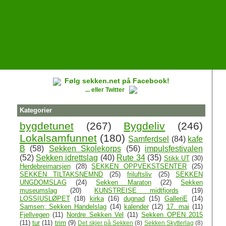
Følg sekken.net på Facebook!
... eller Twitter
Kategorier
bygdetunet
(267)
Bygdeliv
(246)
Lokalsamfunnet
(180)
Samferdsel
(84)
kafe
B
(58)
Sekken Skolekorps
(56)
impulsfestivalen
(52)
Sekken idrettslag
(40)
Rute 34
(35)
Stikk UT
(30)
Herdebreimarsjen
(28)
SEKKEN OPPVEKSTSENTER
(25)
SEKKEN TILTAKSNEMND
(25)
friluftsliv
(25)
SEKKEN
UNGDOMSLAG
(24)
Sekken Maraton
(22)
Sekken
museumslag
(20)
KUNSTREISE midtfjords
(19)
LOSSIUSLØPET
(18)
kirka
(16)
dugnad
(15)
GalleriE
(14)
Samsen; Sekken Handelslag
(14)
kalender
(12)
17. mai
(11)
Fjellvegen
(11)
Nordre Sekken Vel
(11)
Sekken OPEN 2015
(11)
tur
(11)
trim
(9)
Det skjer på Sekken
(8)
Sekken Skytterlag
(8)