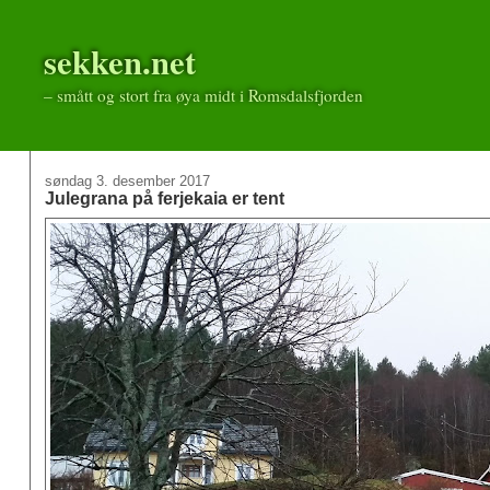
sekken.net
– smått og stort fra øya midt i Romsdalsfjorden
søndag 3. desember 2017
Julegrana på ferjekaia er tent