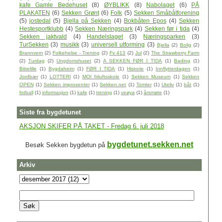
kafe Gamle Bedehuset
(8)
ØYBLIKK
(8)
Nabolaget
(6)
PÅ
PLAKATEN
(6)
Sekken Grønt
(6)
Folk
(5)
Sekken Småbåtforening
(5)
jostedal
(5)
Bjella på Sekken
(4)
Bokbåten Epos
(4)
Sekken
Hestesportklubb
(4)
Sekken Næringspark
(4)
Sekken før i tida
(4)
Sekken jaktvald
(4)
Handelslaget
(3)
Næringsparken
(3)
TurSekken
(3)
musikk
(3)
universell utforming
(3)
Bjella
(2)
Bolig
(2)
Brannvern
(2)
Folkehelse - Trening
(2)
Fv 413
(2)
Jul
(2)
The Strawberry Farm
(2)
Turdag
(2)
Ungdomshuset
(2)
A SEKKEN FØR I TIDA
(1)
Bading
(1)
Bittelille
(1)
Bygdaheim
(1)
FØR I TIDA
(1)
Historie
(1)
Innflytterdagen
(1)
Jordbær
(1)
LOTTERI
(1)
MOI friluftsskole
(1)
Sekken Museum
(1)
Sekken
OPEN
(1)
Sekken improsenter
(1)
Sekken.net
(1)
Tomter
(1)
Uteliv
(1)
båt
(1)
fotball
(1)
informasjon
(1)
kafe
(1)
trening
(1)
veøya
(1)
årsmøte
(1)
Siste fra bygdetunet
AKSJON SKIFER PÅ TAKET - Fredag 6. juli 2018
bygdetunet.sekken.net
Besøk Sekken bygdetun på
Arkiv