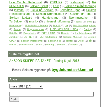
kafe Gamle Bedehuset
(8)
ØYBLIKK
(8)
Nabolaget
(6)
PÅ
PLAKATEN
(6)
Sekken Grønt
(6)
Folk
(5)
Sekken Småbåtforening
(5)
jostedal
(5)
Bjella på Sekken
(4)
Bokbåten Epos
(4)
Sekken
Hestesportklubb
(4)
Sekken Næringspark
(4)
Sekken før i tida
(4)
Sekken jaktvald
(4)
Handelslaget
(3)
Næringsparken
(3)
TurSekken
(3)
musikk
(3)
universell utforming
(3)
Bjella
(2)
Bolig
(2)
Brannvern
(2)
Folkehelse - Trening
(2)
Fv 413
(2)
Jul
(2)
The Strawberry Farm
(2)
Turdag
(2)
Ungdomshuset
(2)
A SEKKEN FØR I TIDA
(1)
Bading
(1)
Bittelille
(1)
Bygdaheim
(1)
FØR I TIDA
(1)
Historie
(1)
Innflytterdagen
(1)
Jordbær
(1)
LOTTERI
(1)
MOI friluftsskole
(1)
Sekken Museum
(1)
Sekken
OPEN
(1)
Sekken improsenter
(1)
Sekken.net
(1)
Tomter
(1)
Uteliv
(1)
båt
(1)
fotball
(1)
informasjon
(1)
kafe
(1)
trening
(1)
veøya
(1)
årsmøte
(1)
Siste fra bygdetunet
AKSJON SKIFER PÅ TAKET - Fredag 6. juli 2018
bygdetunet.sekken.net
Besøk Sekken bygdetun på
Arkiv