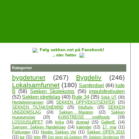
Følg sekken.net på Facebook!
... eller Twitter
Kategorier
bygdetunet
(267)
Bygdeliv
(246)
Lokalsamfunnet
(180)
Samferdsel
(84)
kafe
B
(58)
Sekken Skolekorps
(56)
impulsfestivalen
(52)
Sekken idrettslag
(40)
Rute 34
(35)
Stikk UT
(30)
Herdebreimarsjen
(28)
SEKKEN OPPVEKSTSENTER
(25)
SEKKEN TILTAKSNEMND
(25)
friluftsliv
(25)
SEKKEN
UNGDOMSLAG
(24)
Sekken Maraton
(22)
Sekken
museumslag
(20)
KUNSTREISE midtfjords
(19)
LOSSIUSLØPET
(18)
kirka
(16)
dugnad
(15)
GalleriE
(14)
Samsen; Sekken Handelslag
(14)
kalender
(12)
17. mai
(11)
Fjellvegen
(11)
Nordre Sekken Vel
(11)
Sekken OPEN 2015
(11)
tur
(11)
trim
(9)
Det skjer på Sekken
(8)
Sekken Skytterlag
(8)