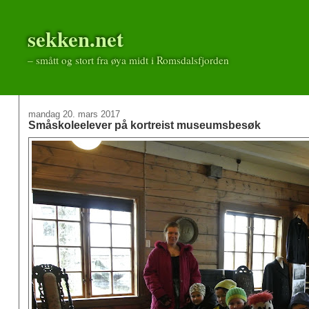
sekken.net
– smått og stort fra øya midt i Romsdalsfjorden
mandag 20. mars 2017
Småskoleelever på kortreist museumsbesøk