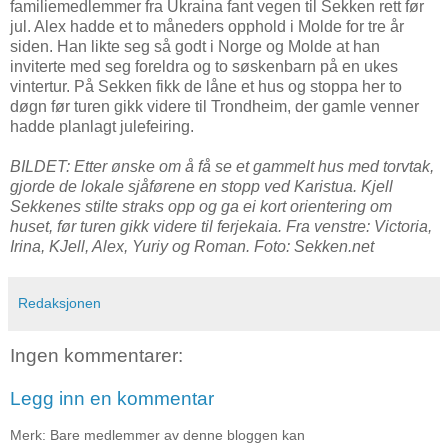
familiemedlemmer fra Ukraina fant vegen til Sekken rett før
jul. Alex hadde et to måneders opphold i Molde for tre år
siden. Han likte seg så godt i Norge og Molde at han
inviterte med seg foreldra og to søskenbarn på en ukes
vintertur. På Sekken fikk de låne et hus og stoppa her to
døgn før turen gikk videre til Trondheim, der gamle venner
hadde planlagt julefeiring.
BILDET: Etter ønske om å få se et gammelt hus med torvtak,
gjorde de lokale sjåførene en stopp ved Karistua. Kjell
Sekkenes stilte straks opp og ga ei kort orientering om
huset, før turen gikk videre til ferjekaia. Fra venstre: Victoria,
Irina, KJell, Alex, Yuriy og Roman. Foto: Sekken.net
Redaksjonen
Ingen kommentarer:
Legg inn en kommentar
Merk: Bare medlemmer av denne bloggen kan