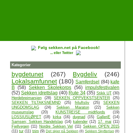
Følg sekken.net på Facebook!
... eller Twitter
Kategorier
bygdetunet
(267)
Bygdeliv
(246)
Lokalsamfunnet
(180)
Samferdsel
(84)
kafe
B
(58)
Sekken Skolekorps
(56)
impulsfestivalen
(52)
Sekken idrettslag
(40)
Rute 34
(35)
Stikk UT
(30)
Herdebreimarsjen
(28)
SEKKEN OPPVEKSTSENTER
(25)
SEKKEN TILTAKSNEMND
(25)
friluftsliv
(25)
SEKKEN
UNGDOMSLAG
(24)
Sekken Maraton
(22)
Sekken
museumslag
(20)
KUNSTREISE midtfjords
(19)
LOSSIUSLØPET
(18)
kirka
(16)
dugnad
(15)
GalleriE
(14)
Samsen; Sekken Handelslag
(14)
kalender
(12)
17. mai
(11)
Fjellvegen
(11)
Nordre Sekken Vel
(11)
Sekken OPEN 2015
(11)
tur
(11)
trim
(9)
Det skjer på Sekken
(8)
Sekken Skytterlag
(8)