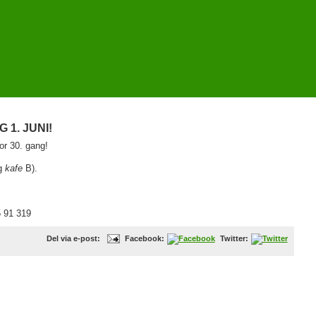
1. JUNI!
or 30. gang!
g
kafe
B).
 91 319
Del via e-post:
Facebook:
Twitter: