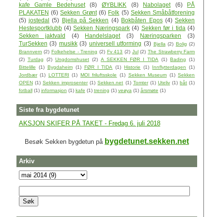
kafe Gamle Bedehuset
(8)
ØYBLIKK
(8)
Nabolaget
(6)
PÅ
PLAKATEN
(6)
Sekken Grønt
(6)
Folk
(5)
Sekken Småbåtforening
(5)
jostedal
(5)
Bjella på Sekken
(4)
Bokbåten Epos
(4)
Sekken
Hestesportklubb
(4)
Sekken Næringspark
(4)
Sekken før i tida
(4)
Sekken jaktvald
(4)
Handelslaget
(3)
Næringsparken
(3)
TurSekken
(3)
musikk
(3)
universell utforming
(3)
Bjella
(2)
Bolig
(2)
Brannvern
(2)
Folkehelse - Trening
(2)
Fv 413
(2)
Jul
(2)
The Strawberry Farm
(2)
Turdag
(2)
Ungdomshuset
(2)
A SEKKEN FØR I TIDA
(1)
Bading
(1)
Bittelille
(1)
Bygdaheim
(1)
FØR I TIDA
(1)
Historie
(1)
Innflytterdagen
(1)
Jordbær
(1)
LOTTERI
(1)
MOI friluftsskole
(1)
Sekken Museum
(1)
Sekken
OPEN
(1)
Sekken improsenter
(1)
Sekken.net
(1)
Tomter
(1)
Uteliv
(1)
båt
(1)
fotball
(1)
informasjon
(1)
kafe
(1)
trening
(1)
veøya
(1)
årsmøte
(1)
Siste fra bygdetunet
AKSJON SKIFER PÅ TAKET - Fredag 6. juli 2018
bygdetunet.sekken.net
Besøk Sekken bygdetun på
Arkiv