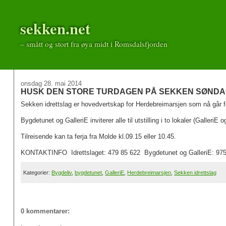
sekken.net
– smått og stort fra øya midt i Romsdalsfjorden
onsdag 28. mai 2014
HUSK DEN STORE TURDAGEN PÅ SEKKEN SØNDAG 
Sekken idrettslag er hovedvertskap for Herdebreimarsjen som nå går f
Bygdetunet og GalleriE inviterer alle til utstilling i to lokaler (GalleriE o
Tilreisende kan ta ferja fra Molde kl.09.15 eller 10.45.
KONTAKTINFO Idrettslaget: 479 85 622 Bygdetunet og GalleriE: 975
Kategorier:
Bygdeliv
,
bygdetunet
,
GalleriE
,
Herdebreimarsjen
,
Sekken idrettslag
0 kommentarer: