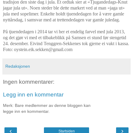
tradisjon den siste dag i jula. Et ordtak sier at «Tjugandedags-Knut
jagar jula ut». Noen steder ble dette markert ved at man «jaga ut»
jula med sopelimer. Enkelte holdt tjuendedagen for å være gamle
nyttårsdag, i samsvar med at trettendedagen var gamle juledag.
På tjuendedagen i 2014 tar vi her et endelig farvel med jula 2013,
og det gjør vi med et tilbakeblikk på Samsen ei stund før stengetid
24. desember. Eivind Tenggren-Sekkenes tok gjerne ei vakt i kassa.
Foto: oystein.eik.sekken@gmail.com
Redaksjonen
Ingen kommentarer:
Legg inn en kommentar
Merk: Bare medlemmer av denne bloggen kan
legge inn en kommentar.
‹
›
Startsiden