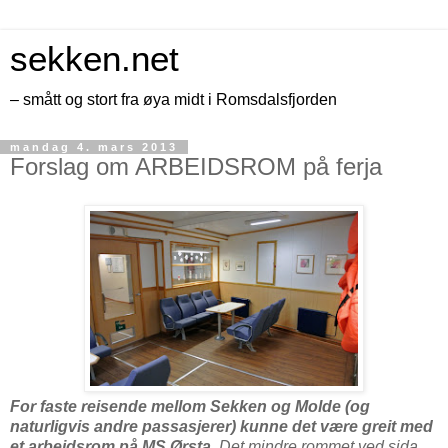
sekken.net
– smått og stort fra øya midt i Romsdalsfjorden
mandag 4. mars 2013
Forslag om ARBEIDSROM på ferja
For faste reisende mellom Sekken og Molde (og
naturligvis andre passasjerer) kunne det være greit med
et arbeidsrom på MS Ørsta.
Det mindre rommet ved sida