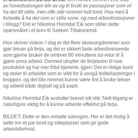
av hovedsalongen blir av og til brukt av passasjerer som vil
ha det litt stille, men ofte står rommet helt tomt. Hva med å
fortsette å ha det som ei stille sone, og med arbeidsstasjoner
i tillegg?
Det er Nikoline Heimdal Eik som stiller dette
spørsmålet i et brev til Sekken Tiltaksnemd.
Hun skriver videre: I dag er det flere skoleungdommer som
gjør lekser på ferja, og det er sikkert faste arbeidsreisende
som gjerne bruker de omtrnet 80 minuttene tur-retur til å
gjøre unna arbeid. Dermed utnytter de ferjeturen til noe
produktivt og har mer fritid hjemme. Igjen: Det er riktige bord
og stoler til arbeidet som er vikti for å unngå feilbelastninger i
kroppen, og det lille rommet kunne være fint å bruke lekser
og arbeid både digitalt og på papir.
Nikoline Heimdal Eik avslutter brevet sitt slik: Nett-tilgang er
naturligvis viktig for å kunne arbeide effektivt på ferja.
BILDET: Dette er den omtalte salongen. Her er det mulig å
sette inn et par bord og sitteplasser som gir gode
arbeidsforhold.