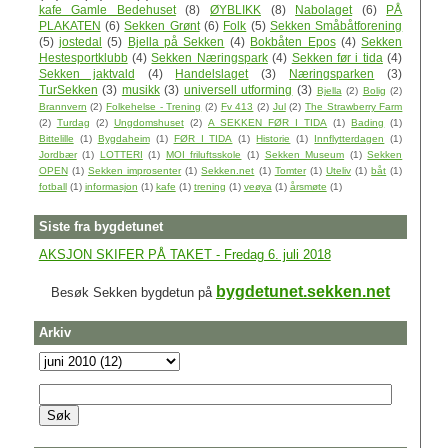
kafe Gamle Bedehuset
(8)
ØYBLIKK
(8)
Nabolaget
(6)
PÅ
PLAKATEN
(6)
Sekken Grønt
(6)
Folk
(5)
Sekken Småbåtforening
(5)
jostedal
(5)
Bjella på Sekken
(4)
Bokbåten Epos
(4)
Sekken
Hestesportklubb
(4)
Sekken Næringspark
(4)
Sekken før i tida
(4)
Sekken jaktvald
(4)
Handelslaget
(3)
Næringsparken
(3)
TurSekken
(3)
musikk
(3)
universell utforming
(3)
Bjella
(2)
Bolig
(2)
Brannvern
(2)
Folkehelse - Trening
(2)
Fv 413
(2)
Jul
(2)
The Strawberry Farm
(2)
Turdag
(2)
Ungdomshuset
(2)
A SEKKEN FØR I TIDA
(1)
Bading
(1)
Bittelille
(1)
Bygdaheim
(1)
FØR I TIDA
(1)
Historie
(1)
Innflytterdagen
(1)
Jordbær
(1)
LOTTERI
(1)
MOI friluftsskole
(1)
Sekken Museum
(1)
Sekken
OPEN
(1)
Sekken improsenter
(1)
Sekken.net
(1)
Tomter
(1)
Uteliv
(1)
båt
(1)
fotball
(1)
informasjon
(1)
kafe
(1)
trening
(1)
veøya
(1)
årsmøte
(1)
Siste fra bygdetunet
AKSJON SKIFER PÅ TAKET - Fredag 6. juli 2018
bygdetunet.sekken.net
Besøk Sekken bygdetun på
Arkiv