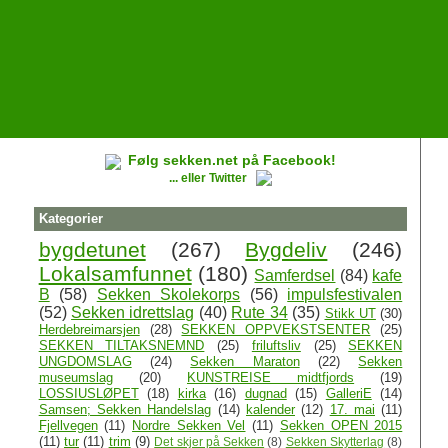
Følg sekken.net på Facebook!
... eller Twitter
Kategorier
bygdetunet
(267)
Bygdeliv
(246)
Lokalsamfunnet
(180)
Samferdsel
(84)
kafe
B
(58)
Sekken Skolekorps
(56)
impulsfestivalen
(52)
Sekken idrettslag
(40)
Rute 34
(35)
Stikk UT
(30)
Herdebreimarsjen
(28)
SEKKEN OPPVEKSTSENTER
(25)
SEKKEN TILTAKSNEMND
(25)
friluftsliv
(25)
SEKKEN
UNGDOMSLAG
(24)
Sekken Maraton
(22)
Sekken
museumslag
(20)
KUNSTREISE midtfjords
(19)
LOSSIUSLØPET
(18)
kirka
(16)
dugnad
(15)
GalleriE
(14)
Samsen; Sekken Handelslag
(14)
kalender
(12)
17. mai
(11)
Fjellvegen
(11)
Nordre Sekken Vel
(11)
Sekken OPEN 2015
(11)
tur
(11)
trim
(9)
Det skjer på Sekken
(8)
Sekken Skytterlag
(8)