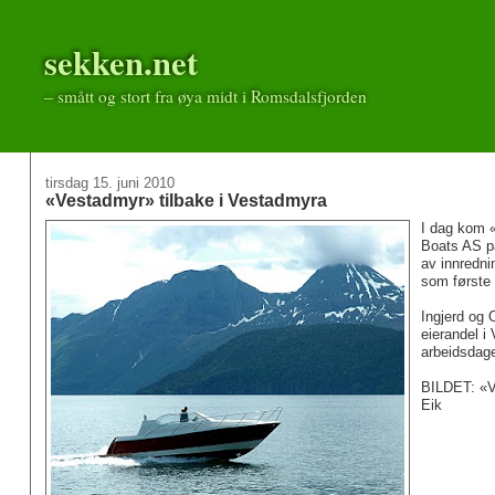
sekken.net
– smått og stort fra øya midt i Romsdalsfjorden
tirsdag 15. juni 2010
«Vestadmyr» tilbake i Vestadmyra
I dag kom «
Boats AS på
av innrednin
som første 
Ingjerd og 
eierandel i
arbeidsdag
BILDET: «Ve
Eik