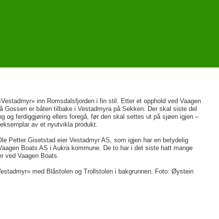
Vestadmyr» inn Romsdalsfjorden i fin stil. Etter et opphold ved Vaagen
 Gossen er båten tilbake i Vestadmyra på Sekken. Der skal siste del
g og ferdiggjøring ellers foregå, før den skal settes ut på sjøen igjen –
eksemplar av et nyutvikla produkt.
Ole Petter Gisetstad eier Vestadmyr AS, som igjen har en betydelig
 Vaagen Boats AS i Aukra kommune. De to har i det siste hatt mange
er ved Vaagen Boats.
stadmyr» med Blåstolen og Trollstolen i bakgrunnen. Foto: Øystein