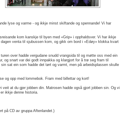
nde lyse og varme - og ikkje minst skiftande og spennande! Vi har
dsreisande kom kanskje til byen med «Grip» i opphaldsver. Vi har ikkje
ne dagen venta til sjubussen kom, og gikk om bord i «Edøy» klokka kvart
På turen over hadde vergudane snudd vrangsida til og møtte oss med ein
r, og snart var dei godt innpakka og klargjort for å trø seg fram til
en sin sat ein som hadde det tørt og varmt, men på arbeidsplassen skulle
kse og opp med lommebok. Fram med billettar og kort!
i veit at du gjer jobben din. Matrosen hadde også gjort jobben sin. Og vi
 er ikkje denne historia.
ert på CD av gruppa Aftenlandet.)