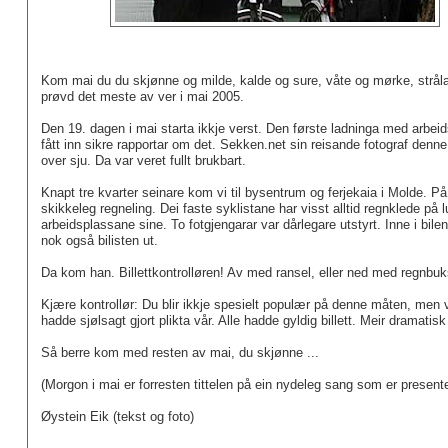
Kom mai du du skjønne og milde, kalde og sure, våte og mørke, stråla
prøvd det meste av ver i mai 2005.
Den 19. dagen i mai starta ikkje verst. Den første ladninga med arbei
fått inn sikre rapportar om det. Sekken.net sin reisande fotograf den
over sju. Da var veret fullt brukbart.
Knapt tre kvarter seinare kom vi til bysentrum og ferjekaia i Molde. 
skikkeleg regneling. Dei faste syklistane har visst alltid regnklede på lu
arbeidsplassane sine. To fotgjengarar var dårlegare utstyrt. Inne i bil
nok også bilisten ut.
Da kom han. Billettkontrolløren! Av med ransel, eller ned med regnbu
Kjære kontrollør: Du blir ikkje spesielt populær på denne måten, men v
hadde sjølsagt gjort plikta vår. Alle hadde gyldig billett. Meir dramatisk
Så berre kom med resten av mai, du skjønne ...
(Morgon i mai er forresten tittelen på ein nydeleg sang som er present
Øystein Eik (tekst og foto)
ID: 86