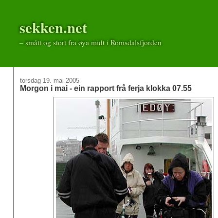
sekken.net
– smått og stort fra øya midt i Romsdalsfjorden
torsdag 19. mai 2005
Morgon i mai - ein rapport frå ferja klokka 07.55