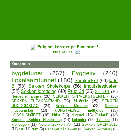
Følg sekken.net på Facebook!
... eller Twitter
Kategorier
bygdetunet
(267)
Bygdeliv
(246)
Lokalsamfunnet
(180)
Samferdsel
(84)
kafe
B
(58)
Sekken Skolekorps
(56)
impulsfestivalen
(52)
Sekken idrettslag
(40)
Rute 34
(35)
Stikk UT
(30)
Herdebreimarsjen
(28)
SEKKEN OPPVEKSTSENTER
(25)
SEKKEN TILTAKSNEMND
(25)
friluftsliv
(25)
SEKKEN
UNGDOMSLAG
(24)
Sekken Maraton
(22)
Sekken
museumslag
(20)
KUNSTREISE midtfjords
(19)
LOSSIUSLØPET
(18)
kirka
(16)
dugnad
(15)
GalleriE
(14)
Samsen; Sekken Handelslag
(14)
kalender
(12)
17. mai
(11)
Fjellvegen
(11)
Nordre Sekken Vel
(11)
Sekken OPEN 2015
(11)
tur
(11)
trim
(9)
Det skjer på Sekken
(8)
Sekken Skytterlag
(8)