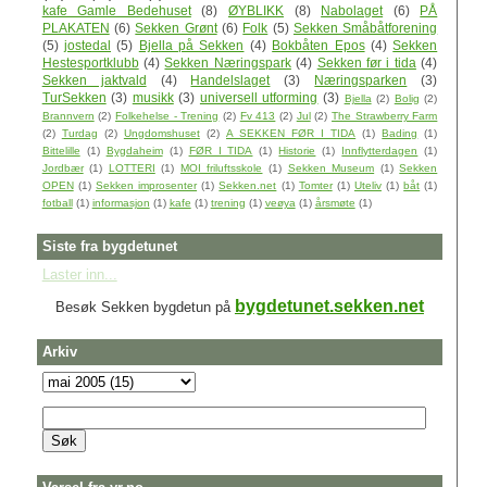
kafe Gamle Bedehuset
(8)
ØYBLIKK
(8)
Nabolaget
(6)
PÅ
PLAKATEN
(6)
Sekken Grønt
(6)
Folk
(5)
Sekken Småbåtforening
(5)
jostedal
(5)
Bjella på Sekken
(4)
Bokbåten Epos
(4)
Sekken
Hestesportklubb
(4)
Sekken Næringspark
(4)
Sekken før i tida
(4)
Sekken jaktvald
(4)
Handelslaget
(3)
Næringsparken
(3)
TurSekken
(3)
musikk
(3)
universell utforming
(3)
Bjella
(2)
Bolig
(2)
Brannvern
(2)
Folkehelse - Trening
(2)
Fv 413
(2)
Jul
(2)
The Strawberry Farm
(2)
Turdag
(2)
Ungdomshuset
(2)
A SEKKEN FØR I TIDA
(1)
Bading
(1)
Bittelille
(1)
Bygdaheim
(1)
FØR I TIDA
(1)
Historie
(1)
Innflytterdagen
(1)
Jordbær
(1)
LOTTERI
(1)
MOI friluftsskole
(1)
Sekken Museum
(1)
Sekken
OPEN
(1)
Sekken improsenter
(1)
Sekken.net
(1)
Tomter
(1)
Uteliv
(1)
båt
(1)
fotball
(1)
informasjon
(1)
kafe
(1)
trening
(1)
veøya
(1)
årsmøte
(1)
Siste fra bygdetunet
Laster inn...
bygdetunet.sekken.net
Besøk Sekken bygdetun på
Arkiv