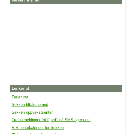
Varsel fra yr.no
Lenker ut
Ferjeruter
Sekken tiltaksnemnd
Sekken oppvekstsenter
Trafikkmeldinger frå Fjord1 på SMS og e-post
RIR hentekalender for Sekken