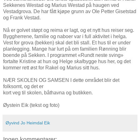
Sekkenes Westad og Marius Westad på haugen ved
Vestadgrova. De har fått kjøpe grunn av Ole Petter Gisetstad
og Frank Vestad.
Nå er golvet støpt og reima er lagt, og et nytt hus reiser seg.
Byggherrene, familie og naboer var i full aktivitet i helga.
Vest for grova (bekken) skal det bli stall. Et hus til er under
planlegging. Mange har lurt på om familien Rønning blir
boende på Sekken. I programmet «Rundt neste sving»
fortalte Kristine at hun og Helge
skal
bygge hus her, og det
kommer rett øst for Rakel og Marius sitt hus.
NÆR SKOLEN OG SAMSEN I dette området blir det
folksomt, og det er
kort veg til skolen, båthavna og butikken.
Øystein Eik (tekst og foto)
Øyvind Jo Heimdal Eik
Ingen kommentarer: