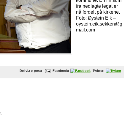
kommune. En fin sum
fra nedlagte legat er
nå fordelt på kirkene.
Foto: Øystein Eik –
oystein.eik.sekken@g
mail.com
Del via e-post:
Facebook:
Twitter:
.