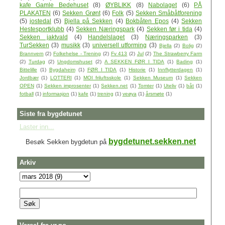
kafe Gamle Bedehuset
(8)
ØYBLIKK
(8)
Nabolaget
(6)
PÅ
PLAKATEN
(6)
Sekken Grønt
(6)
Folk
(5)
Sekken Småbåtforening
(5)
jostedal
(5)
Bjella på Sekken
(4)
Bokbåten Epos
(4)
Sekken
Hestesportklubb
(4)
Sekken Næringspark
(4)
Sekken før i tida
(4)
Sekken jaktvald
(4)
Handelslaget
(3)
Næringsparken
(3)
TurSekken
(3)
musikk
(3)
universell utforming
(3)
Bjella
(2)
Bolig
(2)
Brannvern
(2)
Folkehelse - Trening
(2)
Fv 413
(2)
Jul
(2)
The Strawberry Farm
(2)
Turdag
(2)
Ungdomshuset
(2)
A SEKKEN FØR I TIDA
(1)
Bading
(1)
Bittelille
(1)
Bygdaheim
(1)
FØR I TIDA
(1)
Historie
(1)
Innflytterdagen
(1)
Jordbær
(1)
LOTTERI
(1)
MOI friluftsskole
(1)
Sekken Museum
(1)
Sekken
OPEN
(1)
Sekken improsenter
(1)
Sekken.net
(1)
Tomter
(1)
Uteliv
(1)
båt
(1)
fotball
(1)
informasjon
(1)
kafe
(1)
trening
(1)
veøya
(1)
årsmøte
(1)
Siste fra bygdetunet
Laster inn...
bygdetunet.sekken.net
Besøk Sekken bygdetun på
Arkiv