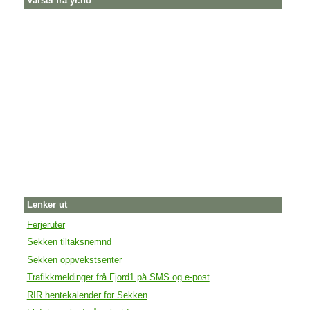
Varsel fra yr.no
Lenker ut
Ferjeruter
Sekken tiltaksnemnd
Sekken oppvekstsenter
Trafikkmeldinger frå Fjord1 på SMS og e-post
RIR hentekalender for Sekken