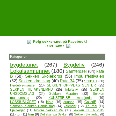
Følg sekken.net på Facebook!
... eller Twitter
Kategorier
bygdetunet
(267)
Bygdeliv
(246)
Lokalsamfunnet
(180)
Samferdsel
(84)
kafe
B
(58)
Sekken Skolekorps
(56)
impulsfestivalen
(52)
Sekken idrettslag
(40)
Rute 34
(35)
Stikk UT
(30)
Herdebreimarsjen
(28)
SEKKEN OPPVEKSTSENTER
(25)
SEKKEN TILTAKSNEMND
(25)
friluftsliv
(25)
SEKKEN
UNGDOMSLAG
(24)
Sekken Maraton
(22)
Sekken
museumslag
(20)
KUNSTREISE midtfjords
(19)
LOSSIUSLØPET
(18)
kirka
(16)
dugnad
(15)
GalleriE
(14)
Samsen; Sekken Handelslag
(14)
kalender
(12)
17. mai
(11)
Fjellvegen
(11)
Nordre Sekken Vel
(11)
Sekken OPEN 2015
(11)
tur
(11)
trim
(9)
Det skjer på Sekken
(8)
Sekken Skytterlag
(8)