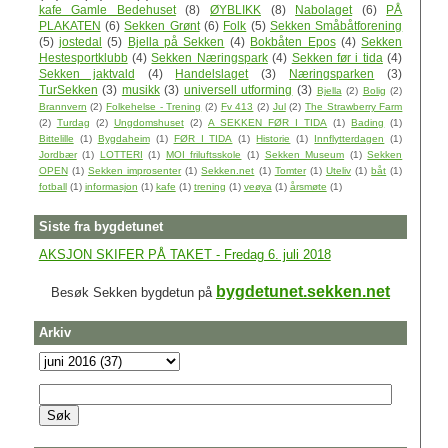
kafe Gamle Bedehuset
(8)
ØYBLIKK
(8)
Nabolaget
(6)
PÅ
PLAKATEN
(6)
Sekken Grønt
(6)
Folk
(5)
Sekken Småbåtforening
(5)
jostedal
(5)
Bjella på Sekken
(4)
Bokbåten Epos
(4)
Sekken
Hestesportklubb
(4)
Sekken Næringspark
(4)
Sekken før i tida
(4)
Sekken jaktvald
(4)
Handelslaget
(3)
Næringsparken
(3)
TurSekken
(3)
musikk
(3)
universell utforming
(3)
Bjella
(2)
Bolig
(2)
Brannvern
(2)
Folkehelse - Trening
(2)
Fv 413
(2)
Jul
(2)
The Strawberry Farm
(2)
Turdag
(2)
Ungdomshuset
(2)
A SEKKEN FØR I TIDA
(1)
Bading
(1)
Bittelille
(1)
Bygdaheim
(1)
FØR I TIDA
(1)
Historie
(1)
Innflytterdagen
(1)
Jordbær
(1)
LOTTERI
(1)
MOI friluftsskole
(1)
Sekken Museum
(1)
Sekken
OPEN
(1)
Sekken improsenter
(1)
Sekken.net
(1)
Tomter
(1)
Uteliv
(1)
båt
(1)
fotball
(1)
informasjon
(1)
kafe
(1)
trening
(1)
veøya
(1)
årsmøte
(1)
Siste fra bygdetunet
AKSJON SKIFER PÅ TAKET - Fredag 6. juli 2018
bygdetunet.sekken.net
Besøk Sekken bygdetun på
Arkiv