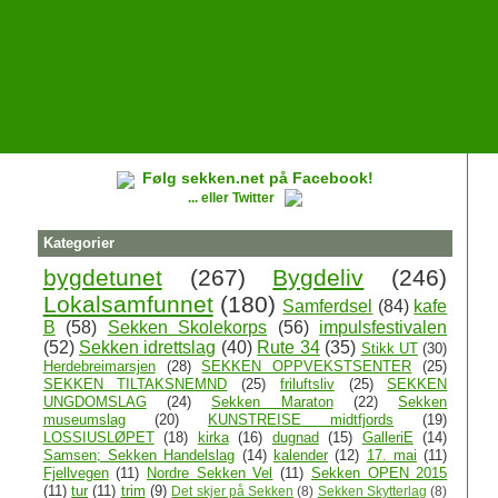
Følg sekken.net på Facebook!
... eller Twitter
Kategorier
bygdetunet
(267)
Bygdeliv
(246)
Lokalsamfunnet
(180)
Samferdsel
(84)
kafe
B
(58)
Sekken Skolekorps
(56)
impulsfestivalen
(52)
Sekken idrettslag
(40)
Rute 34
(35)
Stikk UT
(30)
Herdebreimarsjen
(28)
SEKKEN OPPVEKSTSENTER
(25)
SEKKEN TILTAKSNEMND
(25)
friluftsliv
(25)
SEKKEN
UNGDOMSLAG
(24)
Sekken Maraton
(22)
Sekken
museumslag
(20)
KUNSTREISE midtfjords
(19)
LOSSIUSLØPET
(18)
kirka
(16)
dugnad
(15)
GalleriE
(14)
Samsen; Sekken Handelslag
(14)
kalender
(12)
17. mai
(11)
Fjellvegen
(11)
Nordre Sekken Vel
(11)
Sekken OPEN 2015
(11)
tur
(11)
trim
(9)
Det skjer på Sekken
(8)
Sekken Skytterlag
(8)