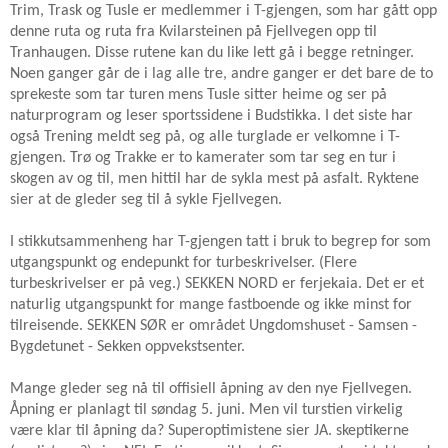
Trim, Trask og Tusle er medlemmer i T-gjengen, som har gått opp
denne ruta og ruta fra Kvilarsteinen på Fjellvegen opp til
Tranhaugen. Disse rutene kan du like lett gå i begge retninger.
Noen ganger går de i lag alle tre, andre ganger er det bare de to
sprekeste som tar turen mens Tusle sitter heime og ser på
naturprogram og leser sportssidene i Budstikka. I det siste har
også Trening meldt seg på, og alle turglade er velkomne i T-
gjengen. Trø og Trakke er to kamerater som tar seg en tur i
skogen av og til, men hittil har de sykla mest på asfalt. Ryktene
sier at de gleder seg til å sykle Fjellvegen.
I stikkutsammenheng har T-gjengen tatt i bruk to begrep for som
utgangspunkt og endepunkt for turbeskrivelser. (Flere
turbeskrivelser er på veg.) SEKKEN NORD er ferjekaia. Det er et
naturlig utgangspunkt for mange fastboende og ikke minst for
tilreisende. SEKKEN SØR er området Ungdomshuset - Samsen -
Bygdetunet - Sekken oppvekstsenter.
Mange gleder seg nå til offisiell åpning av den nye Fjellvegen.
Åpning er planlagt til søndag 5. juni. Men vil turstien virkelig
være klar til åpning da? Superoptimistene sier JA. skeptikerne