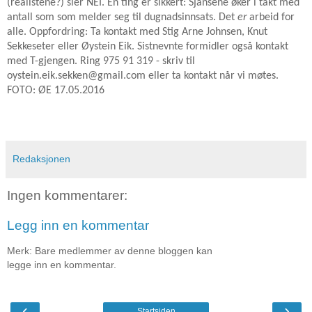
(realistene?) sier NEI. En ting er sikkert: Sjansene øker i takt med
antall som som melder seg til dugnadsinnsats. Det
er
arbeid for
alle. Oppfordring: Ta kontakt med Stig Arne Johnsen, Knut
Sekkeseter eller Øystein Eik. Sistnevnte formidler også kontakt
med T-gjengen. Ring 975 91 319 - skriv til
oystein.eik.sekken@gmail.com eller ta kontakt når vi møtes.
FOTO: ØE 17.05.2016
Redaksjonen
Ingen kommentarer:
Legg inn en kommentar
Merk: Bare medlemmer av denne bloggen kan
legge inn en kommentar.
‹
›
Startsiden