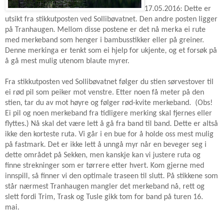
17.05.2016: Dette er
utsikt fra stikkutposten ved Sollibøvatnet. Den andre posten ligger
på Tranhaugen. Mellom disse postene er det nå merka ei rute
med merkeband som henger i bambusstikker eller på greiner.
Denne merkinga er tenkt som ei hjelp for ukjente, og et forsøk på
å gå mest mulig utenom blaute myrer.
Fra stikkutposten ved Sollibøvatnet følger du stien sørvestover til
ei rød pil som peiker mot venstre. Etter noen få meter på den
stien, tar du av mot høyre og følger rød-kvite merkeband. (Obs!
Ei pil og noen merkeband fra tidligere merking skal fjernes eller
flyttes.) Nå skal det være lett å gå fra band til band. Dette er altså
ikke den korteste ruta. Vi går i en bue for å holde oss mest mulig
på fastmark. Det er ikke lett å unngå myr når en beveger seg i
dette området på Sekken, men kanskje kan vi justere ruta og
finne strekninger som er tørrere etter hvert. Kom gjerne med
innspill, så finner vi den optimale traseen til slutt. På stikkene som
står nærmest Tranhaugen mangler det merkeband nå, rett og
slett fordi Trim, Trask og Tusle gikk tom for band på turen 16.
mai.