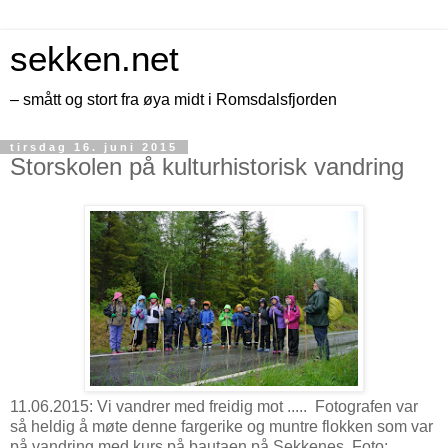
sekken.net
– smått og stort fra øya midt i Romsdalsfjorden
tirsdag 16. juni 2015
Storskolen på kulturhistorisk vandring
11.06.2015: Vi vandrer med freidig mot ..... Fotografen var
så heldig å møte denne fargerike og muntre flokken som var
på vandring med kurs på bautaen på Sekkenes. Foto: