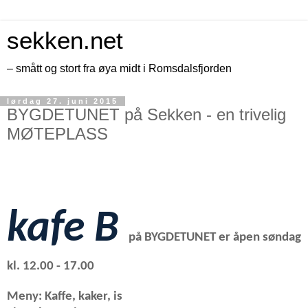
sekken.net
– smått og stort fra øya midt i Romsdalsfjorden
lørdag 27. juni 2015
BYGDETUNET på Sekken - en trivelig
MØTEPLASS
kafe
B
på BYGDETUNET er åpen søndag
kl. 12.00 - 17.00
Meny: Kaffe, kaker, is