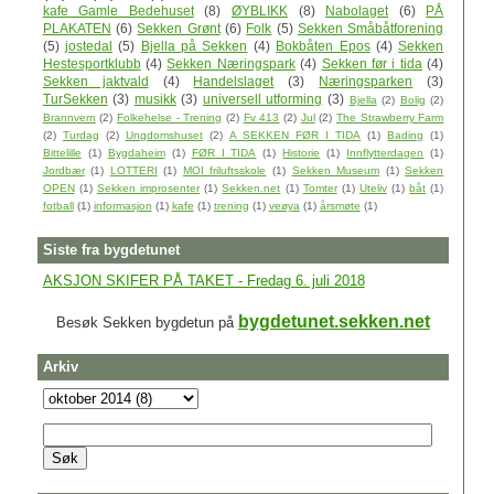
kafe Gamle Bedehuset
(8)
ØYBLIKK
(8)
Nabolaget
(6)
PÅ
PLAKATEN
(6)
Sekken Grønt
(6)
Folk
(5)
Sekken Småbåtforening
(5)
jostedal
(5)
Bjella på Sekken
(4)
Bokbåten Epos
(4)
Sekken
Hestesportklubb
(4)
Sekken Næringspark
(4)
Sekken før i tida
(4)
Sekken jaktvald
(4)
Handelslaget
(3)
Næringsparken
(3)
TurSekken
(3)
musikk
(3)
universell utforming
(3)
Bjella
(2)
Bolig
(2)
Brannvern
(2)
Folkehelse - Trening
(2)
Fv 413
(2)
Jul
(2)
The Strawberry Farm
(2)
Turdag
(2)
Ungdomshuset
(2)
A SEKKEN FØR I TIDA
(1)
Bading
(1)
Bittelille
(1)
Bygdaheim
(1)
FØR I TIDA
(1)
Historie
(1)
Innflytterdagen
(1)
Jordbær
(1)
LOTTERI
(1)
MOI friluftsskole
(1)
Sekken Museum
(1)
Sekken
OPEN
(1)
Sekken improsenter
(1)
Sekken.net
(1)
Tomter
(1)
Uteliv
(1)
båt
(1)
fotball
(1)
informasjon
(1)
kafe
(1)
trening
(1)
veøya
(1)
årsmøte
(1)
Siste fra bygdetunet
AKSJON SKIFER PÅ TAKET - Fredag 6. juli 2018
bygdetunet.sekken.net
Besøk Sekken bygdetun på
Arkiv