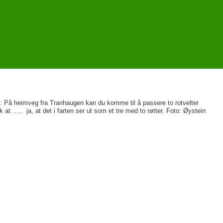
: På heimveg fra Tranhaugen kan du komme til å passere to rotvelter
ik at ..... ja, at det i farten ser ut som et tre med to røtter. Foto: Øystein