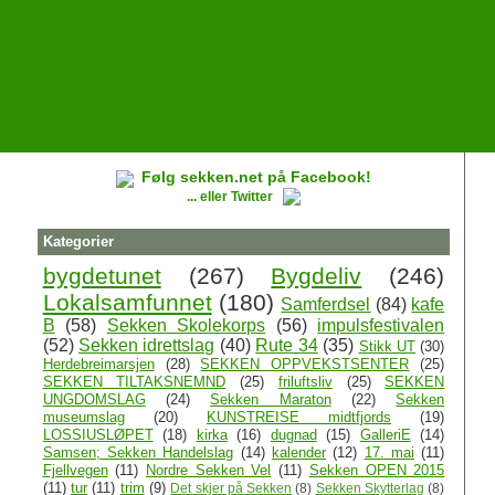
Følg sekken.net på Facebook!
... eller Twitter
Kategorier
bygdetunet
(267)
Bygdeliv
(246)
Lokalsamfunnet
(180)
Samferdsel
(84)
kafe
B
(58)
Sekken Skolekorps
(56)
impulsfestivalen
(52)
Sekken idrettslag
(40)
Rute 34
(35)
Stikk UT
(30)
Herdebreimarsjen
(28)
SEKKEN OPPVEKSTSENTER
(25)
SEKKEN TILTAKSNEMND
(25)
friluftsliv
(25)
SEKKEN
UNGDOMSLAG
(24)
Sekken Maraton
(22)
Sekken
museumslag
(20)
KUNSTREISE midtfjords
(19)
LOSSIUSLØPET
(18)
kirka
(16)
dugnad
(15)
GalleriE
(14)
Samsen; Sekken Handelslag
(14)
kalender
(12)
17. mai
(11)
Fjellvegen
(11)
Nordre Sekken Vel
(11)
Sekken OPEN 2015
(11)
tur
(11)
trim
(9)
Det skjer på Sekken
(8)
Sekken Skytterlag
(8)