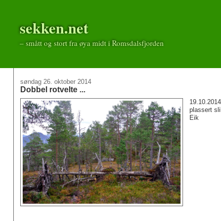
sekken.net
– smått og stort fra øya midt i Romsdalsfjorden
søndag 26. oktober 2014
Dobbel rotvelte ...
19.10.2014
plassert sl
Eik