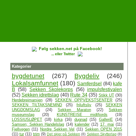
Følg sekken.net på Facebook!
... eller Twitter
Kategorier
bygdetunet
(267)
Bygdeliv
(246)
Lokalsamfunnet
(180)
Samferdsel
(84)
kafe
B
(58)
Sekken Skolekorps
(56)
impulsfestivalen
(52)
Sekken idrettslag
(40)
Rute 34
(35)
Stikk UT
(30)
Herdebreimarsjen
(28)
SEKKEN OPPVEKSTSENTER
(25)
SEKKEN TILTAKSNEMND
(25)
friluftsliv
(25)
SEKKEN
UNGDOMSLAG
(24)
Sekken Maraton
(22)
Sekken
museumslag
(20)
KUNSTREISE midtfjords
(19)
LOSSIUSLØPET
(18)
kirka
(16)
dugnad
(15)
GalleriE
(14)
Samsen; Sekken Handelslag
(14)
kalender
(12)
17. mai
(11)
Fjellvegen
(11)
Nordre Sekken Vel
(11)
Sekken OPEN 2015
(11)
tur
(11)
trim
(9)
Det skjer på Sekken
(8)
Sekken Skytterlag
(8)