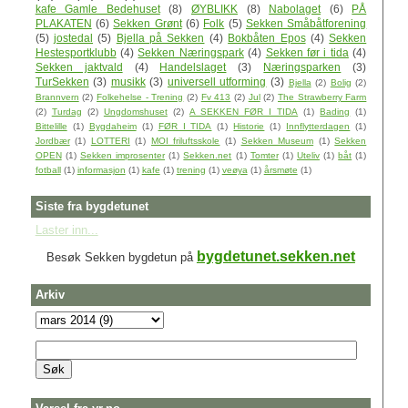
kafe Gamle Bedehuset
(8)
ØYBLIKK
(8)
Nabolaget
(6)
PÅ
PLAKATEN
(6)
Sekken Grønt
(6)
Folk
(5)
Sekken Småbåtforening
(5)
jostedal
(5)
Bjella på Sekken
(4)
Bokbåten Epos
(4)
Sekken
Hestesportklubb
(4)
Sekken Næringspark
(4)
Sekken før i tida
(4)
Sekken jaktvald
(4)
Handelslaget
(3)
Næringsparken
(3)
TurSekken
(3)
musikk
(3)
universell utforming
(3)
Bjella
(2)
Bolig
(2)
Brannvern
(2)
Folkehelse - Trening
(2)
Fv 413
(2)
Jul
(2)
The Strawberry Farm
(2)
Turdag
(2)
Ungdomshuset
(2)
A SEKKEN FØR I TIDA
(1)
Bading
(1)
Bittelille
(1)
Bygdaheim
(1)
FØR I TIDA
(1)
Historie
(1)
Innflytterdagen
(1)
Jordbær
(1)
LOTTERI
(1)
MOI friluftsskole
(1)
Sekken Museum
(1)
Sekken
OPEN
(1)
Sekken improsenter
(1)
Sekken.net
(1)
Tomter
(1)
Uteliv
(1)
båt
(1)
fotball
(1)
informasjon
(1)
kafe
(1)
trening
(1)
veøya
(1)
årsmøte
(1)
Siste fra bygdetunet
Laster inn...
bygdetunet.sekken.net
Besøk Sekken bygdetun på
Arkiv