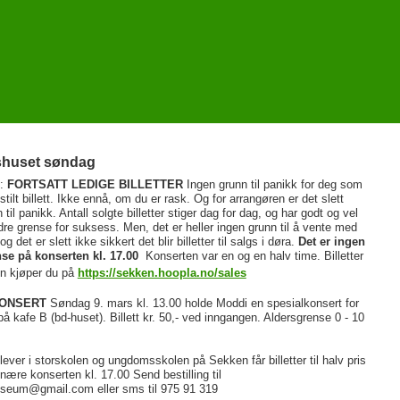
shuset søndag
4:
FORTSATT LEDIGE BILLETTER
Ingen grunn til panikk for deg som
stilt billett. Ikke ennå, om du er rask. Og for arrangøren er det slett
 til panikk. Antall solgte billetter stiger dag for dag, og har godt og vel
re grense for suksess. Men, det er heller ingen grunn til å vente med
 og det er slett ikke sikkert det blir billetter til salgs i døra.
Det er ingen
se på konserten kl. 17.00
Konserten var en og en halv time. Billetter
en kjøper du på
https://sekken.hoopla.no/sales
ONSERT
Søndag 9. mars kl. 13.00 holde Moddi en spesialkonsert for
å kafe B (bd-huset). Billett kr. 50,- ved inngangen. Aldersgrense 0 - 10
ever i storskolen og ungdomsskolen på Sekken får billetter til halv pris
nære konserten kl. 17.00 Send bestilling til
eum@gmail.com eller sms til 975 91 319