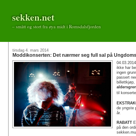
sekken.net
– smått og stort fra øya midt i Romsdalsfjorden
tirsdag 4. mars 2014
Moddikonserten: Det nærmer seg full sal på Ungdom
04.03.201
ikke har be
ingen grunn
passert ned
billettkjøp,
aldersgren
til konsert
EKSTRAK
de yngste p
år.
RABATT
El
på den ordi
sekken.mus