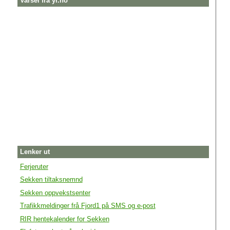
Varsel fra yr.no
Lenker ut
Ferjeruter
Sekken tiltaksnemnd
Sekken oppvekstsenter
Trafikkmeldinger frå Fjord1 på SMS og e-post
RIR hentekalender for Sekken