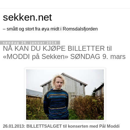
sekken.net
– smått og stort fra øya midt i Romsdalsfjorden
søndag 26. januar 2014
NÅ KAN DU KJØPE BILLETTER til
«MODDI på Sekken» SØNDAG 9. mars
26.01.2013: BILLETTSALGET til konserten med Pål Moddi