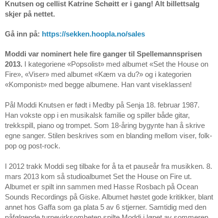
Knutsen og cellist Katrine Schøitt er i gang! Alt billettsalg
skjer på nettet.
Gå inn på:
https://sekken.hoopla.no/sales
Moddi var nominert hele fire ganger til Spellemannsprisen
2013.
I kategoriene «Popsolist» med albumet «Set the House on
Fire», «Viser» med albumet «Kæm va du?» og i kategorien
«Komponist» med begge albumene. Han vant viseklassen!
Pål Moddi Knutsen er født i
Medby på Senja
18. februar 1987.
Han vokste opp i en musikalsk familie og spiller både gitar,
trekkspill, piano og trompet. Som 18-åring bygynte han å skrive
egne sanger. Stilen beskrives som en blanding mellom viser, folk-
pop og post-rock.
I 2012 trakk Moddi seg tilbake for å ta et pauseår fra musikken. 8.
mars 2013 kom så studioalbumet Set the House on Fire ut.
Albumet er spilt inn sammen med Hasse Rosbach på Ocean
Sounds Recordings på Giske. Albumet høstet gode kritikker, blant
annet hos Gaffa som ga plata 5 av 6 stjerner. Samtidig med den
påfølgende turnevirksomheten spilte Moddi i løpet av sommeren