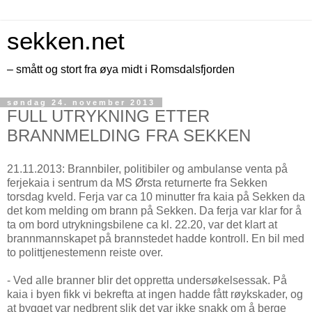
sekken.net
– smått og stort fra øya midt i Romsdalsfjorden
søndag 24. november 2013
FULL UTRYKNING ETTER
BRANNMELDING FRA SEKKEN
21.11.2013: Brannbiler, politibiler og ambulanse venta på
ferjekaia i sentrum da MS Ørsta returnerte fra Sekken
torsdag kveld. Ferja var ca 10 minutter fra kaia på Sekken da
det kom melding om brann på Sekken. Da ferja var klar for å
ta om bord utrykningsbilene ca kl. 22.20, var det klart at
brannmannskapet på brannstedet hadde kontroll. En bil med
to polittjenestemenn reiste over.
- Ved alle branner blir det oppretta undersøkelsessak. På
kaia i byen fikk vi bekrefta at ingen hadde fått røykskader, og
at bygget var nedbrent slik det var ikke snakk om å berge