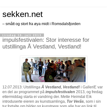
sekken.net
– smått og stort fra øya midt i Romsdalsfjorden
tirsdag 16. juli 2013
impulsfestivalen: Stor interesse for
utstillinga Å Vestland, Vestland!
12.07.2013: Utstillinga
Å Vestland, Vestland!
i GalleriE var
en del av programmet på
impulsfestivalen
2013, og fredag
ettermiddag starta ei vandring der. Mette Heimdal Eik
introduserte eieren av kunstsamlinga,
Tor Verås
, som i sin
tur fortalte om bilder og kunstnere som alle har en link til