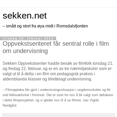
sekken.net
– smått og stort fra øya midt i Romsdalsfjorden
tirsdag 26. februar 2013
Oppvekstsenteret får sentral rolle i film
om undervisning
Sekken Oppvekstsenter hadde besøk av filmfolk torsdag 21.
og fredag 22. februar, og er en av tre nærmiljøskoler som er
valgt ut til å delta i en film om pedagogisk praksis i
aldersblanda klasser og tilrettelagt undervisning.
– Filmopptaka ble gjort i undervisningssituasjon i ungdomsskolen og litt
ved fellesaktivitet i friminutt. Det er stort for oss å bli valgt som deltakere
i dette filmprosjektet, og vi gleder oss til å se filmen, sier Vigids
Nordgård.