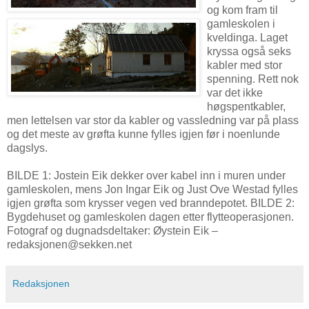
og kom fram til
gamleskolen i
kveldinga. Laget
kryssa også seks
kabler med stor
spenning. Rett nok
var det ikke
høgspentkabler,
men lettelsen var stor da kabler og vassledning var på plass
og det meste av grøfta kunne fylles igjen før i noenlunde
dagslys.
BILDE 1: Jostein Eik dekker over kabel inn i muren under
gamleskolen, mens Jon Ingar Eik og Just Ove Westad fylles
igjen grøfta som krysser vegen ved branndepotet. BILDE 2:
Bygdehuset og gamleskolen dagen etter flytteoperasjonen.
Fotograf og dugnadsdeltaker: Øystein Eik –
redaksjonen@sekken.net
Redaksjonen