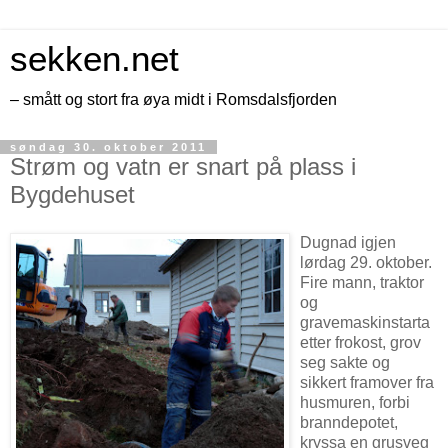
sekken.net
– smått og stort fra øya midt i Romsdalsfjorden
søndag 30. oktober 2011
Strøm og vatn er snart på plass i
Bygdehuset
Dugnad igjen
lørdag 29. oktober.
Fire mann, traktor
og
gravemaskinstarta
etter frokost, grov
seg sakte og
sikkert framover fra
husmuren, forbi
branndepotet,
kryssa en grusveg