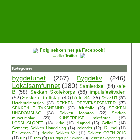
Følg sekken.net på Facebook!
... eller Twitter
Kategorier
bygdetunet
(267)
Bygdeliv
(246)
Lokalsamfunnet
(180)
Samferdsel
(84)
kafe
B
(58)
Sekken Skolekorps
(56)
impulsfestivalen
(52)
Sekken idrettslag
(40)
Rute 34
(35)
Stikk UT
(30)
Herdebreimarsjen
(28)
SEKKEN OPPVEKSTSENTER
(25)
SEKKEN TILTAKSNEMND
(25)
friluftsliv
(25)
SEKKEN
UNGDOMSLAG
(24)
Sekken Maraton
(22)
Sekken
museumslag
(20)
KUNSTREISE midtfjords
(19)
LOSSIUSLØPET
(18)
kirka
(16)
dugnad
(15)
GalleriE
(14)
Samsen; Sekken Handelslag
(14)
kalender
(12)
17. mai
(11)
Fjellvegen
(11)
Nordre Sekken Vel
(11)
Sekken OPEN 2015
(11)
tur
(11)
trim
(9)
Det skjer på Sekken
(8)
Sekken Skytterlag
(8)