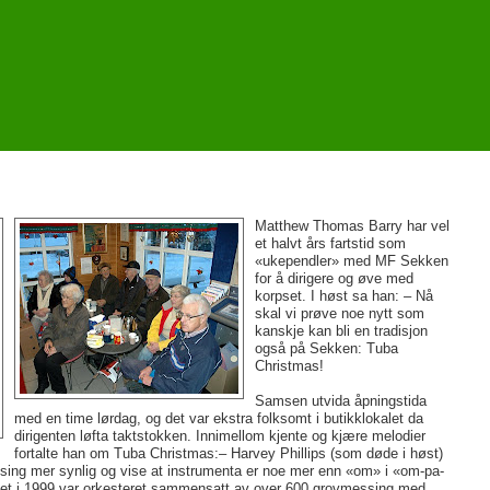
Matthew Thomas Barry har vel
et halvt års fartstid som
«ukependler» med MF Sekken
for å dirigere og øve med
korpset. I høst sa han: – Nå
skal vi prøve noe nytt som
kanskje kan bli en tradisjon
også på Sekken: Tuba
Christmas!
Samsen utvida åpningstida
med en time lørdag, og det var ekstra folksomt i butikklokalet da
dirigenten løfta taktstokken. Innimellom kjente og kjære melodier
fortalte han om Tuba Christmas:– Harvey Phillips (som døde i høst)
essing mer synlig og vise at instrumenta er noe mer enn «om» i «om-pa-
leet i 1999 var orkesteret sammensatt av over 600 grovmessing med