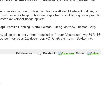
m utvekslingsstudent. Nå er han fast ansatt ved Molde kulturskole, og
stmas er for lengst introdusert også her i distriktet, og lørdag var det
esten av korpset hadde spillefri.
ap), Pernille Rønning, Mette Heimdal Eik og Matthew Thomas Barry.
 av disse gratulerer vi med fødselsdag: Jorunn Vestad som var 80 år 16.
nes som var 76 år 18. desember. FOTO: Øystein Eik – Sekken.net
Del via e-post:
Facebook:
Twitter:
.