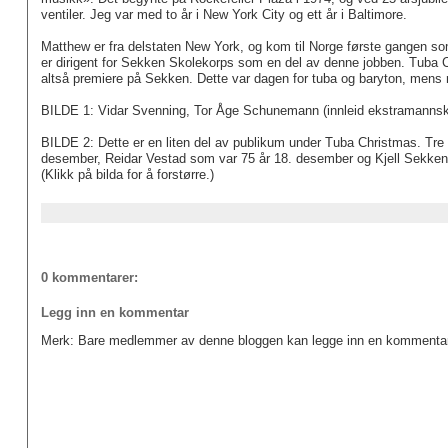
ventiler. Jeg var med to år i New York City og ett år i Baltimore.
Matthew er fra delstaten New York, og kom til Norge første gangen so
er dirigent for Sekken Skolekorps som en del av denne jobben. Tuba Chri
altså premiere på Sekken. Dette var dagen for tuba og baryton, mens r
BILDE 1: Vidar Svenning, Tor Åge Schunemann (innleid ekstramannsk
BILDE 2: Dette er en liten del av publikum under Tuba Christmas. Tre
desember, Reidar Vestad som var 75 år 18. desember og Kjell Sekke
(Klikk på bilda for å forstørre.)
0 kommentarer:
Legg inn en kommentar
Merk: Bare medlemmer av denne bloggen kan legge inn en kommentar