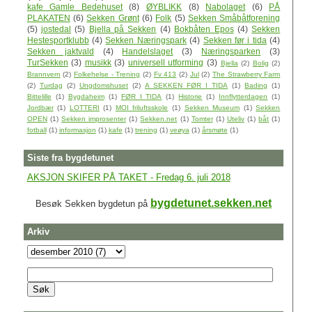
kafe Gamle Bedehuset
(8)
ØYBLIKK
(8)
Nabolaget
(6)
PÅ
PLAKATEN
(6)
Sekken Grønt
(6)
Folk
(5)
Sekken Småbåtforening
(5)
jostedal
(5)
Bjella på Sekken
(4)
Bokbåten Epos
(4)
Sekken
Hestesportklubb
(4)
Sekken Næringspark
(4)
Sekken før i tida
(4)
Sekken jaktvald
(4)
Handelslaget
(3)
Næringsparken
(3)
TurSekken
(3)
musikk
(3)
universell utforming
(3)
Bjella
(2)
Bolig
(2)
Brannvern
(2)
Folkehelse - Trening
(2)
Fv 413
(2)
Jul
(2)
The Strawberry Farm
(2)
Turdag
(2)
Ungdomshuset
(2)
A SEKKEN FØR I TIDA
(1)
Bading
(1)
Bittelille
(1)
Bygdaheim
(1)
FØR I TIDA
(1)
Historie
(1)
Innflytterdagen
(1)
Jordbær
(1)
LOTTERI
(1)
MOI friluftsskole
(1)
Sekken Museum
(1)
Sekken
OPEN
(1)
Sekken improsenter
(1)
Sekken.net
(1)
Tomter
(1)
Uteliv
(1)
båt
(1)
fotball
(1)
informasjon
(1)
kafe
(1)
trening
(1)
veøya
(1)
årsmøte
(1)
Siste fra bygdetunet
AKSJON SKIFER PÅ TAKET - Fredag 6. juli 2018
bygdetunet.sekken.net
Besøk Sekken bygdetun på
Arkiv