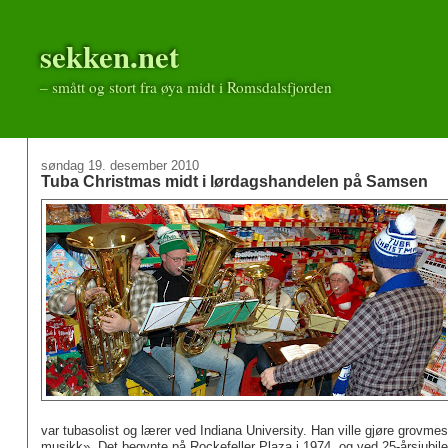
sekken.net
– smått og stort fra øya midt i Romsdalsfjorden
søndag 19. desember 2010
Tuba Christmas midt i lørdagshandelen på Samsen
var tubasolist og lærer ved Indiana University. Han ville gjøre grovm
musikk». Det begynte på Rockefeller Plaza i 1974, og ved 25-årsjubi