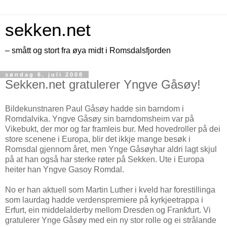
sekken.net
– smått og stort fra øya midt i Romsdalsfjorden
søndag 6. juli 2008
Sekken.net gratulerer Yngve Gåsøy!
Bildekunstnaren Paul Gåsøy hadde sin barndom i
Romdalvika. Yngve Gåsøy sin barndomsheim var på
Vikebukt, der mor og far framleis bur. Med hovedroller på dei
store scenene i Europa, blir det ikkje mange besøk i
Romsdal gjennom året, men Ynge Gåsøyhar aldri lagt skjul
på at han også har sterke røter på Sekken. Ute i Europa
heiter han Yngve Gasoy Romdal.
No er han aktuell som Martin Luther i kveld har forestillinga
som laurdag hadde verdenspremiere på kyrkjeetrappa i
Erfurt, ein middelalderby mellom Dresden og Frankfurt. Vi
gratulerer Ynge Gåsøy med ein ny stor rolle og ei strålande