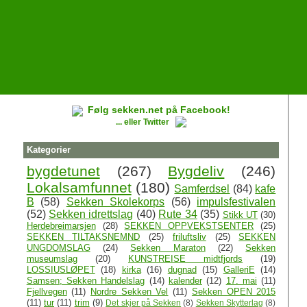
Følg sekken.net på Facebook!
... eller Twitter
Kategorier
bygdetunet
(267)
Bygdeliv
(246)
Lokalsamfunnet
(180)
Samferdsel
(84)
kafe
B
(58)
Sekken Skolekorps
(56)
impulsfestivalen
(52)
Sekken idrettslag
(40)
Rute 34
(35)
Stikk UT
(30)
Herdebreimarsjen
(28)
SEKKEN OPPVEKSTSENTER
(25)
SEKKEN TILTAKSNEMND
(25)
friluftsliv
(25)
SEKKEN
UNGDOMSLAG
(24)
Sekken Maraton
(22)
Sekken
museumslag
(20)
KUNSTREISE midtfjords
(19)
LOSSIUSLØPET
(18)
kirka
(16)
dugnad
(15)
GalleriE
(14)
Samsen; Sekken Handelslag
(14)
kalender
(12)
17. mai
(11)
Fjellvegen
(11)
Nordre Sekken Vel
(11)
Sekken OPEN 2015
(11)
tur
(11)
trim
(9)
Det skjer på Sekken
(8)
Sekken Skytterlag
(8)