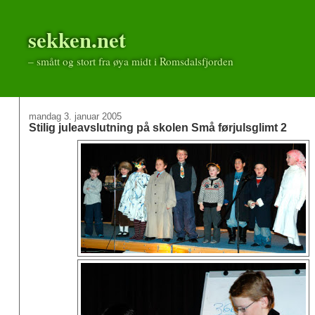
sekken.net
– smått og stort fra øya midt i Romsdalsfjorden
mandag 3. januar 2005
Stilig juleavslutning på skolen Små førjulsglimt 2