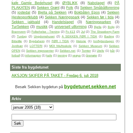
kafe Gamle Bedehuset
(8)
ØYBLIKK
(8)
Nabolaget
(6)
PÅ
PLAKATEN
(6)
Sekken Grønt
(6)
Folk
(5)
Sekken Småbåtforening
(5)
jostedal
(5)
Bjella på Sekken
(4)
Bokbåten Epos
(4)
Sekken
Hestesportklubb
(4)
Sekken Næringspark
(4)
Sekken før i tida
(4)
Sekken jaktvald
(4)
Handelslaget
(3)
Næringsparken
(3)
TurSekken
(3)
musikk
(3)
universell utforming
(3)
Bjella
(2)
Bolig
(2)
Brannvern
(2)
Folkehelse - Trening
(2)
Fv 413
(2)
Jul
(2)
The Strawberry Farm
(2)
Turdag
(2)
Ungdomshuset
(2)
A SEKKEN FØR I TIDA
(1)
Bading
(1)
Bittelille
(1)
Bygdaheim
(1)
FØR I TIDA
(1)
Historie
(1)
Innflytterdagen
(1)
Jordbær
(1)
LOTTERI
(1)
MOI friluftsskole
(1)
Sekken Museum
(1)
Sekken
OPEN
(1)
Sekken improsenter
(1)
Sekken.net
(1)
Tomter
(1)
Uteliv
(1)
båt
(1)
fotball
(1)
informasjon
(1)
kafe
(1)
trening
(1)
veøya
(1)
årsmøte
(1)
Siste fra bygdetunet
AKSJON SKIFER PÅ TAKET - Fredag 6. juli 2018
bygdetunet.sekken.net
Besøk Sekken bygdetun på
Arkiv