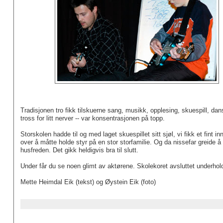
Tradisjonen tro fikk tilskuerne sang, musikk, opplesing, skuespill, d
tross for litt nerver -- var konsentrasjonen på topp.
Storskolen hadde til og med laget skuespillet sitt sjøl, vi fikk et fint i
over å måtte holde styr på en stor storfamilie. Og da nissefar greide å 
husfreden. Det gikk heldigvis bra til slutt.
Under får du se noen glimt av aktørene. Skolekoret avsluttet underhold
Mette Heimdal Eik (tekst) og Øystein Eik (foto)
ID: 67