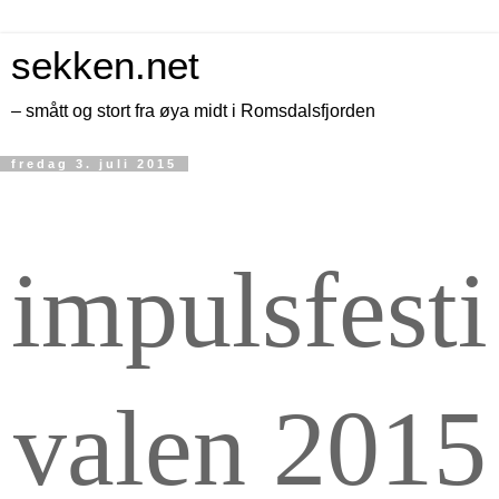
sekken.net
– smått og stort fra øya midt i Romsdalsfjorden
fredag 3. juli 2015
impulsfesti
valen 2015